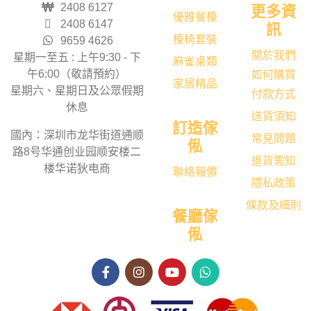
2408 6127
更多資
優雅餐檯
2408 6147
訊
檯椅套裝
9659 4626
關於我們
星期一至五 : 上午9:30 - 下
麻雀桌類
午6:00（敬請預約）
如何購買
家居精品
星期六、星期日及公眾假期
付款方式
休息
送貨須知
訂造傢
國內：深圳市龙华街道通顺
常見問題
俬
路8号华通创业园顺安楼二
退貨需知
楼华诺狄电商
聯絡報價
隱私政策
條款及細則
餐廳傢
俬