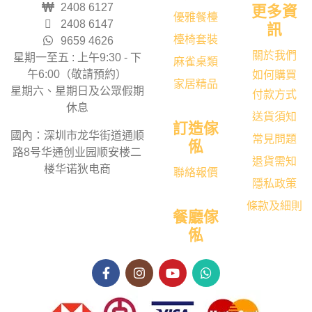
2408 6127
更多資
優雅餐檯
2408 6147
訊
檯椅套裝
9659 4626
關於我們
星期一至五 : 上午9:30 - 下
麻雀桌類
午6:00（敬請預約）
如何購買
家居精品
星期六、星期日及公眾假期
付款方式
休息
送貨須知
訂造傢
國內：深圳市龙华街道通顺
常見問題
俬
路8号华通创业园顺安楼二
退貨需知
楼华诺狄电商
聯絡報價
隱私政策
條款及細則
餐廳傢
俬