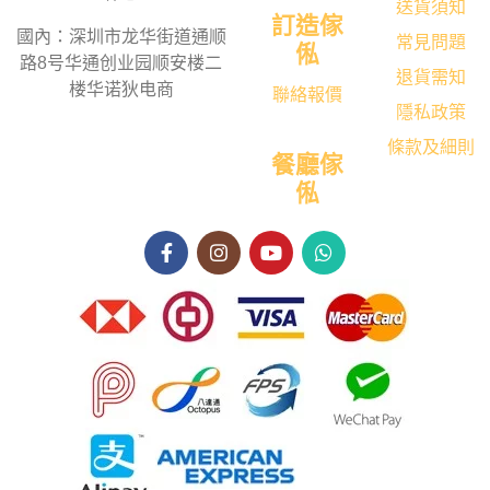
送貨須知
訂造傢
國內：深圳市龙华街道通顺
常見問題
俬
路8号华通创业园顺安楼二
退貨需知
楼华诺狄电商
聯絡報價
隱私政策
條款及細則
餐廳傢
俬