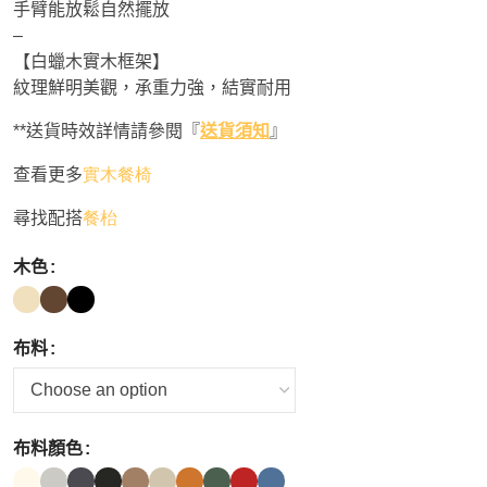
手臂能放鬆自然擺放
–
【白蠟木實木框架】
紋理鮮明美觀，承重力強，結實耐用
**送貨時效詳情請參閱『
送貨須知
』
查看更多
實木餐椅
尋找配搭
餐枱
木色
布料
布料顏色