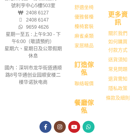
號利亨中心5樓503室
舒適坐椅
2408 6127
更多資
優雅餐檯
2408 6147
訊
檯椅套裝
9659 4626
關於我們
星期一至五 : 上午9:30 - 下
麻雀桌類
午6:00（敬請預約）
如何購買
家居精品
星期六、星期日及公眾假期
付款方式
休息
送貨須知
訂造傢
國內：深圳市龙华街道通顺
常見問題
俬
路8号华通创业园顺安楼二
退貨需知
楼华诺狄电商
聯絡報價
隱私政策
條款及細則
餐廳傢
俬