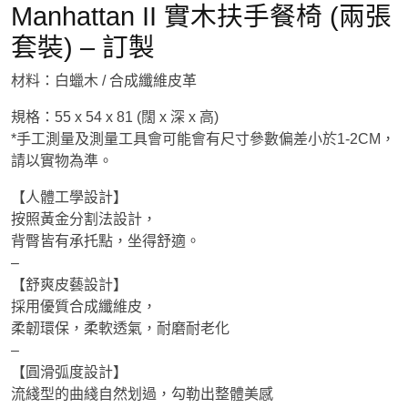
Manhattan II 實木扶手餐椅 (兩張
套裝) – 訂製
材料：白蠟木 / 合成纖維皮革
規格：55 x 54 x 81 (闊 x 深 x 高)
*手工測量及測量工具會可能會有尺寸參數偏差小於1-2CM，
請以實物為準。
【人體工學設計】
按照黃金分割法設計，
背臀皆有承托點，坐得舒適。
–
【舒爽皮藝設計】
採用優質合成纖維皮，
柔韌環保，柔軟透氣，耐磨耐老化
–
【圓滑弧度設計】
流綫型的曲綫自然划過，勾勒出整體美感