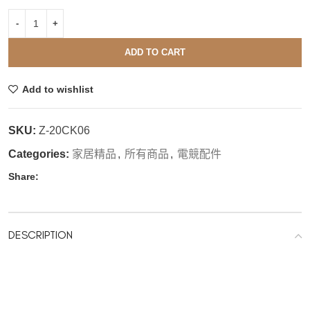
ADD TO CART
Add to wishlist
SKU:
Z-20CK06
Categories:
家居精品
,
所有商品
,
電競配件
Share:
DESCRIPTION