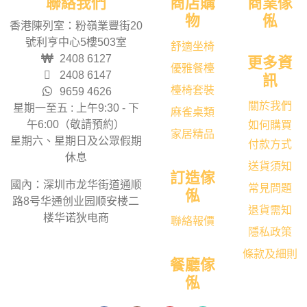
聯絡我們
商店購
商業傢
物
俬
香港陳列室：粉嶺業豐街20
號利亨中心5樓503室
舒適坐椅
2408 6127
更多資
優雅餐檯
2408 6147
訊
檯椅套裝
9659 4626
關於我們
星期一至五 : 上午9:30 - 下
麻雀桌類
午6:00（敬請預約）
如何購買
家居精品
星期六、星期日及公眾假期
付款方式
休息
送貨須知
訂造傢
國內：深圳市龙华街道通顺
常見問題
俬
路8号华通创业园顺安楼二
退貨需知
楼华诺狄电商
聯絡報價
隱私政策
條款及細則
餐廳傢
俬