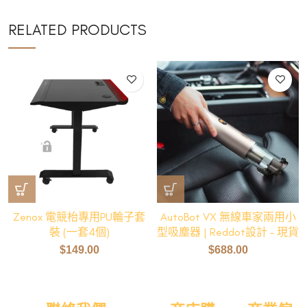
RELATED PRODUCTS
Zenox 電競枱專用PU輪子套
AutoBot VX 無線車家兩用小
裝 (一套4個)
型吸塵器 | Reddot設計 – 現貨
$
149.00
$
688.00